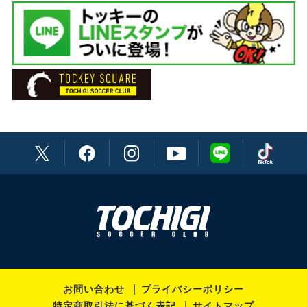
DF 22 メンデス
通訳 (ポルトガル語) 渡辺 ブルーノ英男
DF 27 久富 良輔
通訳(韓国語) キム ドンギュ
DF 28 温井 駿斗
主務 荒井 厚志
DF 30 田代 雅也
副務 人見 俊輔
DF 33 黒﨑 隼人
チーフドクター 下田 貢
DF 36 乾 大知
ドクター 阿久津 仁
DF 44 福田 健介
ドクター 鰺坂 桂
DF 45 瀬川 和樹
ドクター 倉持 太郎
MF 5 ヘニキ
ドクター 黒田 良
MF 6 古波津 辰希
ドクター 近藤 智雄
お問い合わせ
プライバシーポリシー
MF 10 西谷 和希
ドクター 星川 淳人
特定商取引法に基づく表記
サイトマップ