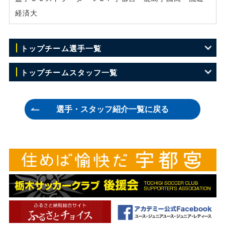
経済大
トップチーム選手一覧
GK 23 川田 修平
トップチームスタッフ一覧
GK 35 浅沼 優瑠
監督 田坂 和昭
選手・スタッフ紹介一覧に戻る
GK 50 ユ ヒョン
ヘッドコーチ 吉澤 英生
DF 2 伊藤 竜司
コーチ 兼村 憲周
DF 4 藤原 広太朗
GKコーチ 吉本 哲朗
DF 7 菅 和範
チーフトレーナー 松本 祐太
DF 15 森下 怜哉
トレーナー 溝口 徹
DF 18 坂田 良太
トレーナー 榮 裕二郎