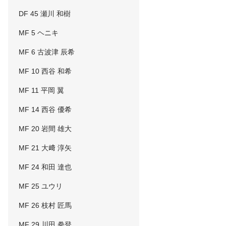
DF 45 瀬川 和樹
MF 5 ヘニキ
MF 6 古波津 辰希
MF 10 西谷 和希
MF 11 平岡 翼
MF 14 西谷 優希
MF 20 岩間 雄大
MF 21 大﨑 淳矢
MF 24 和田 達也
MF 25 ユウリ
MF 26 枝村 匠馬
MF 29 川田 拳登