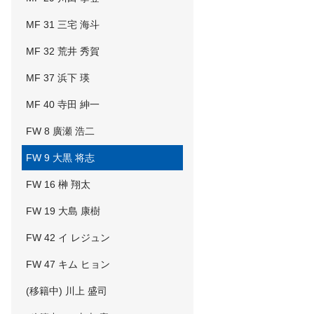
MF 31 三宅 海斗
MF 32 荒井 秀賀
MF 37 浜下 瑛
MF 40 寺田 紳一
FW 8 廣瀬 浩二
FW 9 大黒 将志
FW 16 榊 翔太
FW 19 大島 康樹
FW 42 イ レジュン
FW 47 キム ヒョン
(移籍中) 川上 盛司