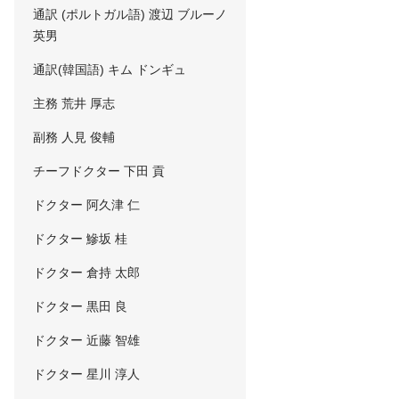
通訳 (ポルトガル語) 渡辺 ブルーノ
英男
通訳(韓国語) キム ドンギュ
主務 荒井 厚志
副務 人見 俊輔
チーフドクター 下田 貢
ドクター 阿久津 仁
ドクター 鰺坂 桂
ドクター 倉持 太郎
ドクター 黒田 良
ドクター 近藤 智雄
ドクター 星川 淳人