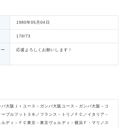
1980年05月04日
178/73
セー
応援よろしくお願いします！
ンバ大阪Ｊｒユース－ガンバ大阪ユース－ガンバ大阪－コ
ノーブルフット３８／フランス－トリノＦＣ／イタリア－
ェルディ－ＦＣ東京－東京ヴェルディ－横浜Ｆ・マリノス