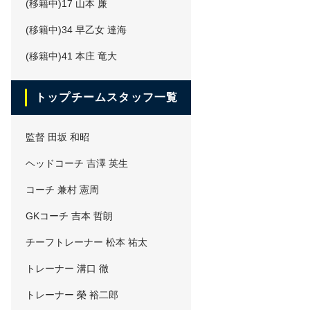
(移籍中)17 山本 廉
(移籍中)34 早乙女 達海
(移籍中)41 本庄 竜大
トップチームスタッフ一覧
監督 田坂 和昭
ヘッドコーチ 吉澤 英生
コーチ 兼村 憲周
GKコーチ 吉本 哲朗
チーフトレーナー 松本 祐太
トレーナー 溝口 徹
トレーナー 榮 裕二郎