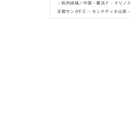
－杭州緑城／中国－横浜Ｆ・マリノス
京都サンガF.C.－モンテディオ山形－