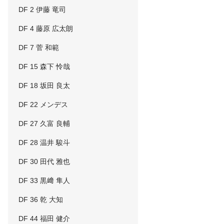
DF 2 伊藤 竜司
DF 4 藤原 広太朗
DF 7 菅 和範
DF 15 森下 怜哉
DF 18 坂田 良太
DF 22 メンデス
DF 27 久富 良輔
DF 28 温井 駿斗
DF 30 田代 雅也
DF 33 黒﨑 隼人
DF 36 乾 大知
DF 44 福田 健介