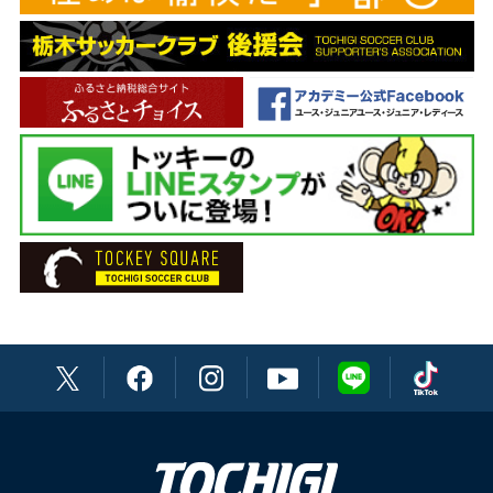
DF 7 菅 和範
チーフトレーナー 松本 祐太
DF 15 森下 怜哉
トレーナー 溝口 徹
DF 18 坂田 良太
トレーナー 榮 裕二郎
DF 22 メンデス
通訳 (ポルトガル語) 渡辺 ブルーノ英男
DF 27 久富 良輔
通訳(韓国語) キム ドンギュ
DF 28 温井 駿斗
主務 荒井 厚志
DF 30 田代 雅也
副務 人見 俊輔
DF 33 黒﨑 隼人
チーフドクター 下田 貢
DF 36 乾 大知
ドクター 阿久津 仁
DF 44 福田 健介
ドクター 鰺坂 桂
DF 45 瀬川 和樹
ドクター 倉持 太郎