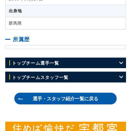
出身地
群馬県
所属歴
トップチーム選手一覧
GK 23 川田 修平
トップチームスタッフ一覧
GK 35 浅沼 優瑠
監督 田坂 和昭
選手・スタッフ紹介一覧に戻る
GK 50 ユ ヒョン
ヘッドコーチ 吉澤 英生
DF 2 伊藤 竜司
コーチ 兼村 憲周
DF 4 藤原 広太朗
GKコーチ 吉本 哲朗