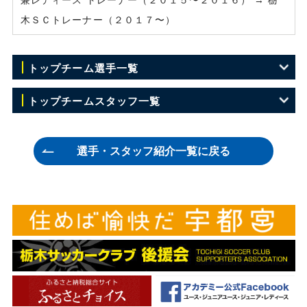
木ＳＣトレーナー（２０１７〜）
トップチーム選手一覧
GK 1 竹重 安希彦
トップチームスタッフ一覧
GK 15 ジョニー レオーニ
監督 横山 雄次
選手・スタッフ紹介一覧に戻る
GK 23 川田 修平
ヘッドコーチ 松田 正俊
DF 4 広瀬 健太
コーチ 浜岡 寛
DF 5 尾本 敬
フィジカルコーチ 新田 涼
DF 7 菅 和範
GKコーチ 楠本 晃義
DF 17 福岡 将太
チーフトレーナー 多田 智典
DF 18 坂田 良太
トレーナー 松本 祐太