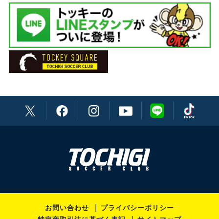
DF 22 メンデス
通訳 渡辺ブルーノ英男
DF 26 夛田 凌輔
主務 荒井 厚志
DF 29 川田 拳登
エキップ 齋藤 裕行
MF 2 西澤 代志也
ドクター 近藤 智雄
MF 6 古波津 辰希
ドクター 眞志取 浩貴
MF 10 杉本 真
MF 11 岡﨑 建哉
MF 11 平岡 翼
MF 14 西谷 和希
MF 16 仙石 廉
お問い合わせ
プライバシーポリシー
MF 21 牛之濵 拓