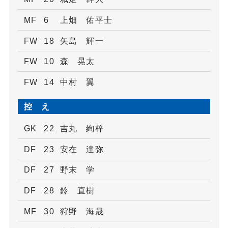
MF
6
上畑 佑平士
FW
18
矢島 輝一
FW
10
森 晃太
FW
14
中村 翼
控 え
GK
22
吉丸 絢梓
DF
23
安在 達弥
DF
27
野末 学
DF
28
鈴 直樹
MF
30
狩野 海晟