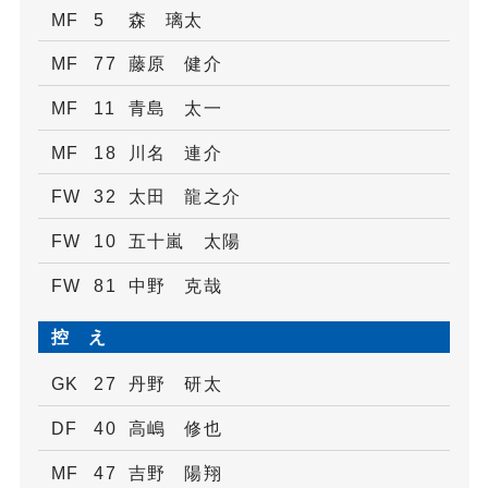
MF
5
森 璃太
MF
77
藤原 健介
MF
11
青島 太一
MF
18
川名 連介
FW
32
太田 龍之介
FW
10
五十嵐 太陽
FW
81
中野 克哉
控 え
GK
27
丹野 研太
DF
40
高嶋 修也
MF
47
吉野 陽翔