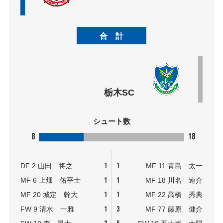
合 計
栃木SC
シュート数
8
18
1
1
DF 2 山田 将之
MF 11 青島 太一
1
1
MF 6 上畑 佑平士
MF 18 川名 連介
1
1
MF 20 城定 幹大
MF 22 高橋 秀典
1
3
FW 9 清水 一雅
MF 77 藤原 健介