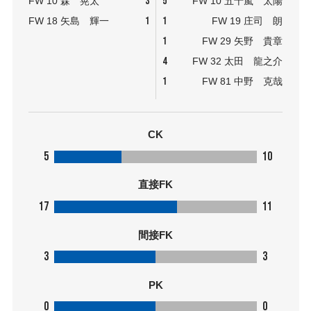
3
5
FW 10 森 晃太
FW 10 五十嵐 太陽
1
1
FW 18 矢島 輝一
FW 19 庄司 朗
1
FW 29 矢野 貴章
4
FW 32 太田 龍之介
1
FW 81 中野 克哉
CK
5
10
直接FK
17
11
間接FK
3
3
PK
0
0