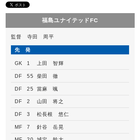
福島ユナイテッドFC
監督 寺田 周平
先 発
GK
1
上田 智輝
DF
55
柴田 徹
DF
25
當麻 颯
DF
2
山田 将之
DF
3
松長根 悠仁
MF
7
針谷 岳晃
MF
20
城定 幹大