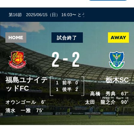
第16節 2025/06/15（日） 16:03〜 とうスタ(1,916人)
晴 主審：
HOME
AWAY
試合終了
2-2
福島ユナイテ
栃木SC
1
前半
0
ッドFC
1
後半
2
高橋 秀典 67'
オウンゴール 6'
太田 龍之介 90'
清水 一雅 75'