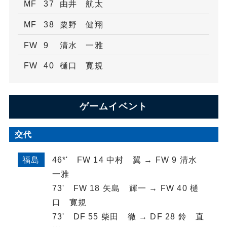
MF
37
由井 航太
MF
38
粟野 健翔
FW
9
清水 一雅
FW
40
樋口 寛規
ゲームイベント
交代
46*' FW 14 中村 翼 → FW 9 清水
福島
一雅
73' FW 18 矢島 輝一 → FW 40 樋
口 寛規
73' DF 55 柴田 徹 → DF 28 鈴 直