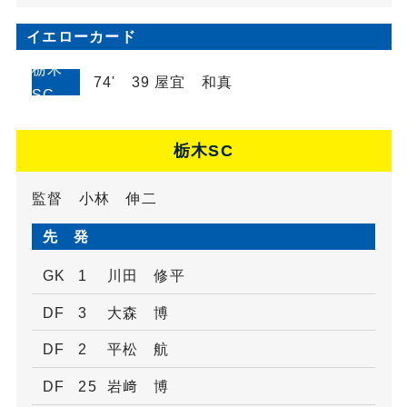
イエローカード
栃木
74' 39 屋宜 和真
SC
栃木SC
監督 小林 伸二
先 発
GK
1
川田 修平
DF
3
大森 博
DF
2
平松 航
DF
25
岩﨑 博