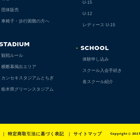
U-15
団体販売
U-12
車椅子・歩行困難の方へ
レディース U-15
STADIUM
SCHOOL
観戦ルール
体験申し込み
横断幕掲出エリア
スクール入会手続き
カンセキスタジアムとちぎ
各スクール紹介
栃木県グリーンスタジアム
特定商取引法に基づく表記
サイトマップ
Copyright © 201