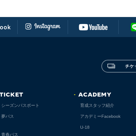
チケ
TICKET
ACADEMY
シーズンパスポート
育成スタッフ紹介
夢パス
アカデミーFacebook
U-18
青春パス