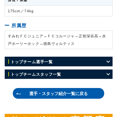
175cm／74kg
所属歴
すみれＦＣジュニア→ＦＣコルージャ→正智深谷高→水
戸ホーリーホック→徳島ヴォルティス
トップチーム選手一覧
GK 1 川田 修平
トップチームスタッフ一覧
GK 21 キム ミンジュン
監督 小林 伸二
選手・スタッフ紹介一覧に戻る
GK 27 丹野 研太
ヘッドコーチ 長島 裕明
GK 31 鹿野 修平
コーチ 兼村 憲周
DF 2 平松 航