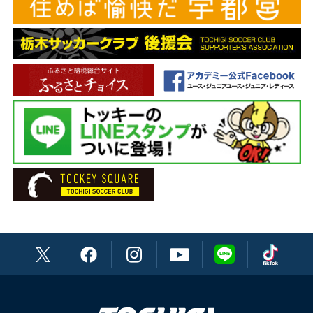
コーチ 樹森 大介
DF 3 大森 博
GKコーチ 上杉 哲平
DF 5 森 璃太
アナリスト 飯田 佳亮
DF 8 福森 健太
フィジカルコーチ 坂本 裕史
DF 13 坂 圭祐
チーフトレーナー 松本 祐太
DF 22 高橋 秀典
トレーナー 渡辺 貴裕
DF 25 岩﨑 博
トレーナー 横田 光洋
DF 37 木邨 優人
通訳 北村イララ ガブリエル
DF 40 高嶋 修也
主務 見城 祐輔
DF 88 内田 航平
副務 國嶋 璃玖
MF 4 佐藤 祥